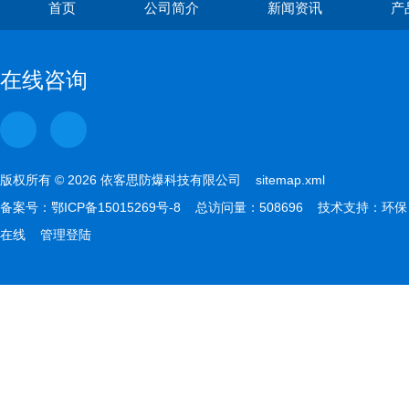
首页
公司简介
新闻资讯
产
在线咨询
版权所有 © 2026 依客思防爆科技有限公司
sitemap.xml
备案号：
鄂ICP备15015269号-8
总访问量：508696 技术支持：
环保
在线
管理登陆