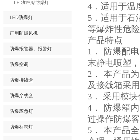
LED加气站防爆灯
4．适用于温
5．适用于石
LED防爆灯
等爆炸性危险
厂用防爆风机
产品特点
防爆报警器、报警灯
1． 防爆配
末静电喷塑，
防爆空调
2． 本产品
防爆接线盒
及接线箱采用
3． 采用模
防爆穿线盒
4． 防爆箱
防爆应急灯
过操作防爆客
防爆标志灯
5． 本产品