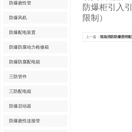
防爆挠性管
防爆柜引入
限制）
防爆风机
防爆配电装置
上一篇：
现场消防防爆照明配
防爆防腐动力检修箱
防爆防腐配电箱
三防管件
三防配电箱
防爆启动器
防爆挠性连接管