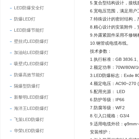
5.复合型结构设计，接
LED防爆安全灯
6.宽电压范围，满足用
防爆LED灯
7.特殊设计的密封结构
8.精心设计的安装附件
LED防爆节能灯
9.外露紧固件采用不修
壁挂式LED防爆灯
10.钢管或电缆布线。
技术参数：
加油站LED防爆灯
1.执行标准：GB 3836.1、G
吸壁式LED防爆灯
2.额定功率：70W/80W/1
防爆高效节能灯
3.LED防爆标志：Exde Ⅱ
4.额定电压：AC90~270 
隔爆型防爆灯
5.配用光源： LED
新黎明LED防爆灯
6.防护等级：IP66
7.防腐等级：WF2
海洋王LED防爆灯
8.引入口规格：G3/4
飞策LED防爆灯
9.适用电缆外径：φ9mm~
华荣LED防爆灯
安装维护：