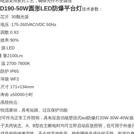
动电源采用胶封工艺，确保元件不受腐蚀
LD190-50W圆形LED防爆平台灯
技术参数：
芯片 30颗光源
压 :175-260VAC/VDC 50Hz
因数:0.93
效率:90%
源:LED
通 量2100Lm
温 2700-7800K
防护 IP65
等级 WF2
尺寸 171×134mm
寿命 ≥50000小时
系统特点:
用恒流驱动，具有短路、过压保护功能
型可作为正常工作照明，具有应急功能壁挂式led防爆灯20W-30W-40W
处于关闭状态。A、B型在主断电时均可立即启动应急照明，也可用于外接
有优良的电磁兼容性，不会对其他电器、输电网络造成任何干扰，电源自