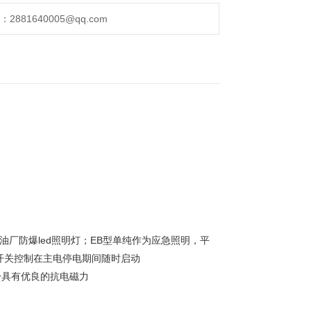
881640005@qq.com
,炼油厂防爆led照明灯；EB型单纯作为应急照明，平
开关控制在主电停电期间随时启动
身具有优良的抗电磁力