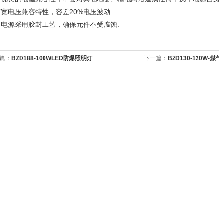
有宽电压兼容特性，容差20%电压波动
动电源采用胶封工艺，确保元件不受腐蚀.
篇：
BZD188-100WLED防爆照明灯
下一篇：
BZD130-120W-