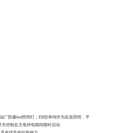
,炼油厂防爆led照明灯；EB型单纯作为应急照明，平
开关控制在主电停电期间随时启动
身具有优良的抗电磁力