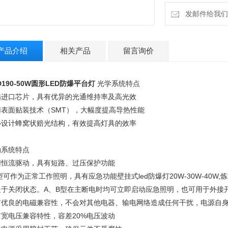
发邮件给我们：2
产品介绍
相关产品
留言询价
D190-50W圆形LED防爆平台灯
光学系统特点
选进口芯片，具有优异的光通维持率及高光效
用表面贴装技术（SMT），大幅度提高导热性能
心设计蜂窝状赔光结构，有效提高灯具的效率
动系统特点
用恒流驱动，具有短路、过压保护功能
型可作为正常工作照明，具有应急功能壁挂式led防爆灯20W-30W-40W
处于关闭状态。A、B型在主断电时均可立即启动应急照明，也可用于外接
有优良的电磁兼容性，不会对其他电器、输电网络造成任何干扰，电源自
有宽电压兼容特性，容差20%电压波动