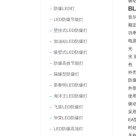
驱
B
防爆LED灯
首尔
LED防爆节能灯
额定电
壁挂式LED防爆灯
功率
电源
加油站LED防爆灯
光 
吸壁式LED防爆灯
光 
防爆高效节能灯
色 
外壳
隔爆型防爆灯
防腐
新黎明LED防爆灯
外形
海洋王LED防爆灯
使用
驱动
飞策LED防爆灯
采
华荣LED防爆灯
EA
时
LED防爆高顶灯
具