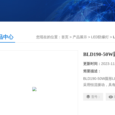
品中心
您现在的位置：
首页
>
产品展示
>
LED防爆灯
>
BLD190-5
更新时间：
2023-11
简要描述：
BLD190-50W圆
采用恒流驱动，具
EA型可作为正常工作
40W,炼油厂防爆l
型号：
态。A、B型在主断
在主电停电期间随