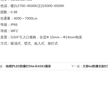
色温：暖白2700~4500K/正白5000~6500K
因数：0.98
D光通量：4000～7000Lm
等级：IP66
等级：WF2
装置：G3/4"引入口规格，合适Φ 10mm～Φ14mm电缆
装方式：吸顶式、壁式、嵌入式、路灯式
篇：
免维护LED防爆灯50w-BAD63圆形
下一篇：
方形led防爆支架灯1