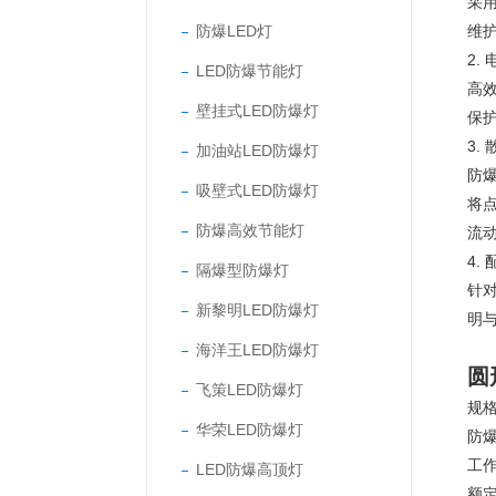
采
防爆LED灯
维
2.
LED防爆节能灯
高
壁挂式LED防爆灯
保
3.
加油站LED防爆灯
防
吸壁式LED防爆灯
将
防爆高效节能灯
流
4.
隔爆型防爆灯
针
新黎明LED防爆灯
明
海洋王LED防爆灯
圆
飞策LED防爆灯
规格
华荣LED防爆灯
防爆
工作
LED防爆高顶灯
额定