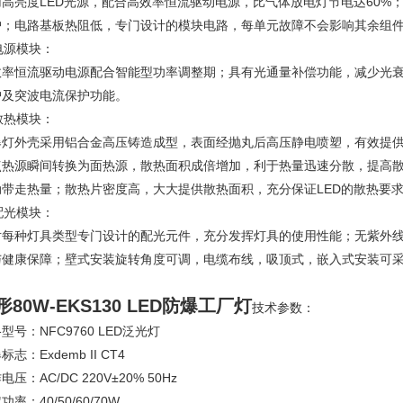
用高亮度LED光源，配合高效率恒流驱动电源，比气体放电灯节电达60%
护；电路基板热阻低，专门设计的模块电路，每单元故障不会影响其余组
 电源模块：
效率恒流驱动电源配合智能型功率调整期；具有光通量补偿功能，减少光衰
护及突波电流保护功能。
 散热模块：
爆灯外壳采用铝合金高压铸造成型，表面经抛丸后高压静电喷塑，有效提
点热源瞬间转换为面热源，散热面积成倍增加，利于热量迅速分散，提高
动带走热量；散热片密度高，大大提供散热面积，充分保证LED的散热要
 配光模块：
对每种灯具类型专门设计的配光元件，充分发挥灯具的使用性能；无紫外
与健康保障；壁式安装旋转角度可调，电缆布线，吸顶式，嵌入式安装可
形80W-EKS130 LED防爆工厂灯
技术参数：
型号：NFC9760 LED泛光灯
标志：Exdemb II CT4
电压：AC/DC 220V±20% 50Hz
功率：40/50/60/70W