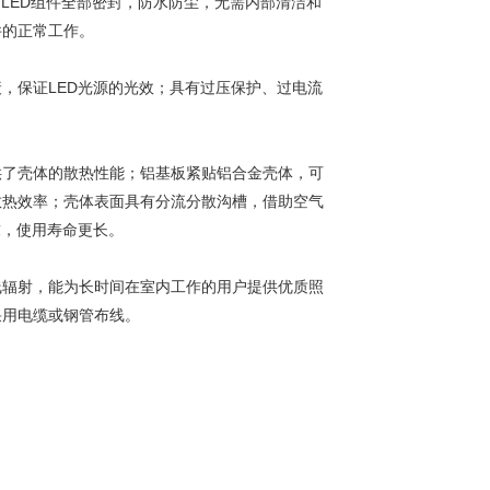
；LED组件全部密封，防水防尘，无需内部清洁和
件的正常工作。
，保证LED光源的光效；具有过压保护、过电流
供了壳体的散热性能；铝基板紧贴铝合金壳体，可
散热效率；壳体表面具有分流分散沟槽，借助空气
求，使用寿命更长。
线辐射，能为长时间在室内工作的用户提供优质照
采用电缆或钢管布线。