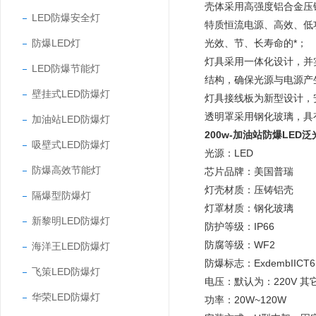
壳体采用高强度铝合金压
LED防爆安全灯
特质恒流电源、高效、低
防爆LED灯
光效、节、长寿命的*；
灯具采用一体化设计，并
LED防爆节能灯
结构，确保光源与电源产
壁挂式LED防爆灯
灯具接线板为新型设计，
透明罩采用钢化玻璃，具
加油站LED防爆灯
200w-加油站防爆LED泛
吸壁式LED防爆灯
光源：LED
防爆高效节能灯
芯片品牌：美国普瑞
灯壳材质：压铸铝壳
隔爆型防爆灯
灯罩材质：钢化玻璃
新黎明LED防爆灯
防护等级：IP66
防腐等级：WF2
海洋王LED防爆灯
防爆标志：ExdembIICT6
飞策LED防爆灯
电压：默认为：220V 其它
华荣LED防爆灯
功率：20W~120W