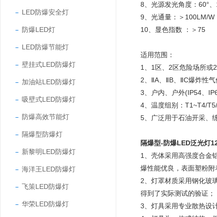
8、光源发光角度：60°、12
LED防爆安全灯
9、光通量：＞100LM/W
防爆LED灯
10、显色指数 ：＞75
LED防爆节能灯
适用范围：
壁挂式LED防爆灯
1、1区、2区危险场所或2
2、ⅡA、ⅡB、ⅡC爆炸
加油站LED防爆灯
3、户内、户外(IP54、IP6
吸壁式LED防爆灯
4、温度组别：T1~T4/T5
防爆高效节能灯
5、广泛用于石油开采、
隔爆型防爆灯
隔爆型-防爆LED泛光灯1
新黎明LED防爆灯
1、壳体采用高强度合金
爆性能优良，表面塑粉附
海洋王LED防爆灯
2、灯罩材质采用钢化玻
飞策LED防爆灯
得到了实际测试的验证；
华荣LED防爆灯
3、灯具采用专业散热设