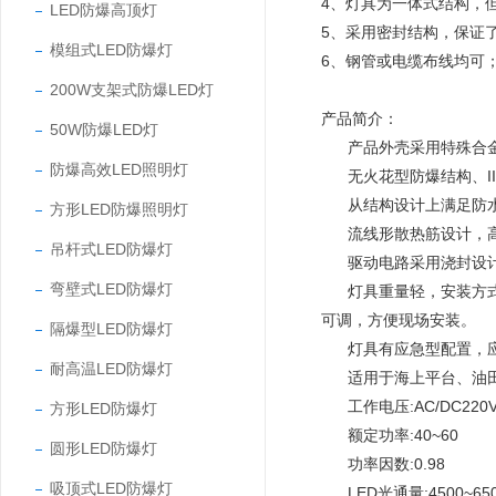
4、灯具为一体式结构，
LED防爆高顶灯
5、采用密封结构，保证
模组式LED防爆灯
6、钢管或电缆布线均可
200W支架式防爆LED灯
产品简介：
50W防爆LED灯
产品外壳采用特殊合金
防爆高效LED照明灯
无火花型防爆结构、II
从结构设计上满足防水要
方形LED防爆照明灯
流线形散热筋设计，高导
吊杆式LED防爆灯
驱动电路采用浇封设计
弯壁式LED防爆灯
灯具重量轻，安装方式
可调，方便现场安装。
隔爆型LED防爆灯
灯具有应急型配置，应急
耐高温LED防爆灯
适用于海上平台、油田
工作电压:AC/DC220V 
方形LED防爆灯
额定功率:40~60
圆形LED防爆灯
功率因数:0.98
吸顶式LED防爆灯
LED光通量:4500~650