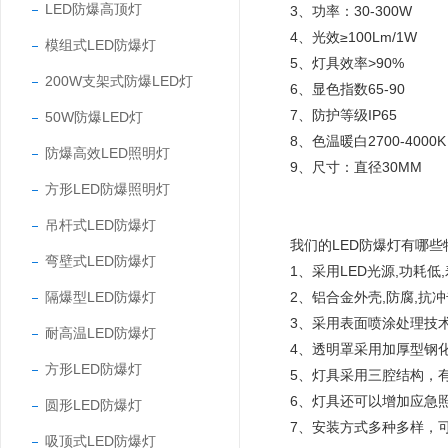
LED防爆高顶灯
3、功率：30-300W
4、光效≥100Lm/1W
模组式LED防爆灯
5、灯具效率>90%
200W支架式防爆LED灯
6、显色指数65-90
7、防护等级IP65
50W防爆LED灯
8、色温暖白2700-4000K
防爆高效LED照明灯
9、尺寸：直径30MM
方形LED防爆照明灯
吊杆式LED防爆灯
我们的LED防爆灯有哪
弯壁式LED防爆灯
1、采用LED光源,功
隔爆型LED防爆灯
2、铝合金外壳,防腐,
3、采用表面喷涂处理技术
耐高温LED防爆灯
4、透明罩采用加厚型钢化
方形LED防爆灯
5、灯具采用三腔结构，
6、灯具还可以增加应急照
圆形LED防爆灯
7、安装方式多种多样，
吸顶式LED防爆灯