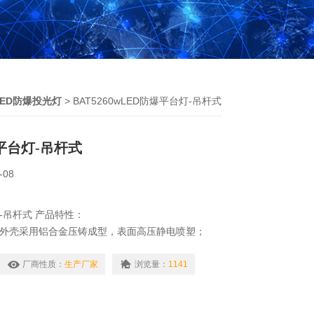
LED防爆投光灯
> BAT5260wLED防爆平台灯-吊杆式
爆平台灯-吊杆式
-08
灯-吊杆式 产品特性：
D灯外壳采用铝合金压铸成型，表面高压静电喷塑；
明罩，棱晶防眩光设计；
高防腐性能的不锈钢；
厂商性质：
生产厂家
浏览量：
1141
隔爆结构，防爆性能可靠；