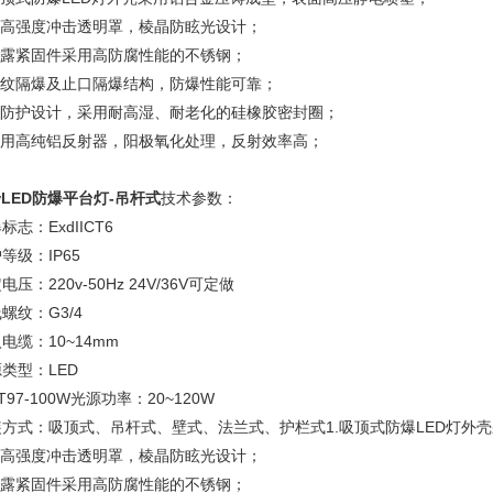
.抗高强度冲击透明罩，棱晶防眩光设计；
.外露紧固件采用高防腐性能的不锈钢；
.螺纹隔爆及止口隔爆结构，防爆性能可靠；
.高防护设计，采用耐高湿、耐老化的硅橡胶密封圈；
.采用高纯铝反射器，阳极氧化处理，反射效率高；
wLED防爆平台灯-吊杆式
技术参数：
标志：ExdIICT6
等级：IP65
电压：220v-50Hz 24V/36V可定做
螺纹：G3/4
电缆：10~14mm
类型：LED
T97-100W光源功率：20~120W
装方式：吸顶式、吊杆式、壁式、法兰式、护栏式1.吸顶式防爆LED灯外
.抗高强度冲击透明罩，棱晶防眩光设计；
.外露紧固件采用高防腐性能的不锈钢；