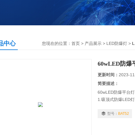
品中心
您现在的位置：
首页
>
产品展示
>
LED防爆灯
>
60wLED防
更新时间：
2023-11
简要描述：
60wLED防爆平台
1.吸顶式防爆LE
2.抗高强度冲击透
3.外露紧固件采用
型号：
BAT52
4.螺纹隔爆及止口