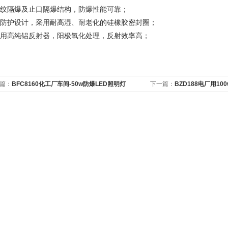
.螺纹隔爆及止口隔爆结构，防爆性能可靠；
.高防护设计，采用耐高湿、耐老化的硅橡胶密封圈；
.采用高纯铝反射器，阳极氧化处理，反射效率高；
篇：
BFC8160化工厂车间-50w防爆LED照明灯
下一篇：
BZD188电厂用10