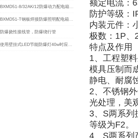
额定电流：63
BXMD51-8/32AK/12防爆动力配电箱-防爆配电箱厂家
防护等级：IP
BXMD51-T钢板焊接防爆照明配电箱-动力检修箱
内装元件：
防爆挠性接线管，防爆绕行管
极数：1P、2
使用壁挂式LED节能防爆灯40w时应该留意的细节介绍
特点及作用
1、工程塑
模具压制而
静电、耐腐
2、不锈钢
光处理，美
3、S两系
等级为F2。
4、S两系