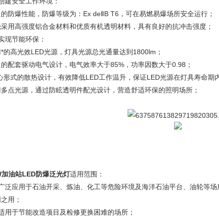
、创建安全工作环境：
的防爆性能，防爆等级为：Ex deⅡB T6，可在易燃易爆场所安全运行；
壳采用高强度铝合金材料和优质有机透明材料，具有良好的抗冲击强度；
、实现节能环保：
*的高光效LED光源，灯具光源总光通量达到1800lm；
的配套驱动电气设计，电气效率大于85%，功率因数大于0.98；
空心形式的散热设计，有效降低LED工作温升，保证LED光源在灯具寿命期
用多点光源，通过防眩透明件配光设计，营造舒适环保的照明场所；
W加油站LED防爆泛光灯
适用范围：
、广泛应用于石油开采、炼油、化工等危险环境及海洋石油平台、油轮等场
明之用；
、适用于节能改造项目及检修更换困难的场所；