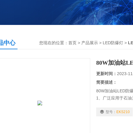
品中心
您现在的位置：
首页
>
产品展示
>
LED防爆灯
>
L
80W加油站L
更新时间：
2023-11
简要描述：
80W加油站LED防
1、广泛应用于石
轮等场所作普通照
照明之用；
型号：
EKS210
2、适用于节能改造
3、适用于防护等级