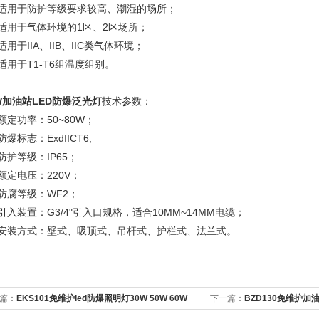
、适用于防护等级要求较高、潮湿的场所；
适用于气体环境的1区、2区场所；
适用于IIA、IIB、IIC类气体环境；
适用于T1-T6组温度组别。
W加油站LED防爆泛光灯
技术参数：
额定功率：50~80W；
防爆标志：ExdIICT6;
防护等级：IP65；
额定电压：220V；
防腐等级：WF2；
引入装置：G3/4"引入口规格，适合10MM~14MM电缆；
、安装方式：壁式、吸顶式、吊杆式、护栏式、法兰式。
篇：
EKS101免维护led防爆照明灯30W 50W 60W
下一篇：
BZD130免维护加油