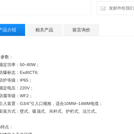
4、适用于气体环境
发邮件给我们：2
产品介绍
相关产品
留言询价
术参数：
额定功率：50~80W；
防爆标志：ExdIICT6;
防护等级：IP65；
额定电压：220V；
防腐等级：WF2；
引入装置：G3/4"引入口规格，适合10MM~14MM电缆；
、安装方式：壁式、吸顶式、吊杆式、护栏式、法兰式。
品特点：