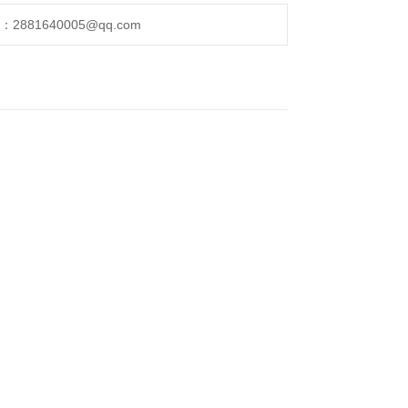
的1区、2区场所；
881640005@qq.com