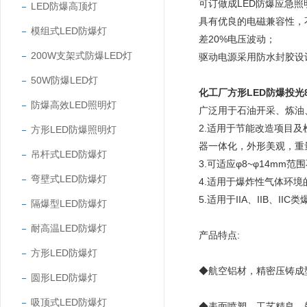
可订做成LED防爆应急
LED防爆高顶灯
具有优良的电磁兼容性，
模组式LED防爆灯
差20%电压波动；
200W支架式防爆LED灯
驱动电源采用防水封胶设计
50W防爆LED灯
化工厂方形LED防爆投光8
防爆高效LED照明灯
广泛用于石油开采、炼油
2.适用于节能改造项目
方形LED防爆照明灯
器一体化，外形美观，重
吊杆式LED防爆灯
3.可适应φ8~φ14mm
弯壁式LED防爆灯
4.适用于爆炸性气体环境
5.适用于IIA、IIB、I
隔爆型LED防爆灯
耐高温LED防爆灯
产品特点:
方形LED防爆灯
◆航空铝材，精密压铸成
圆形LED防爆灯
吸顶式LED防爆灯
◆表面喷塑，工艺精良，