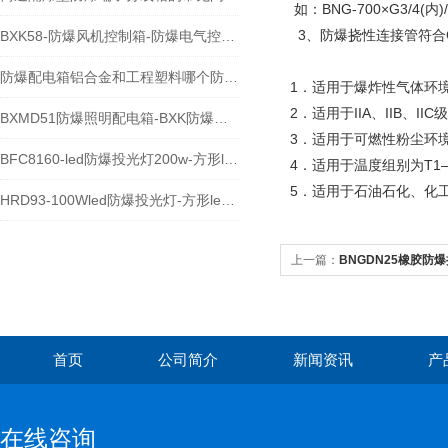
如：BNG-700×G3/4
3、防爆挠性连接管符合GB3
BXK58-防爆风机控制箱-防爆电气控制箱
防爆配电箱铝合金和工程塑料哪个防腐性能更好？
1．适用于爆炸性气体环
2．适用于IIA、IIB、I
BXMD51防爆照明配电箱-BXK防爆电气控制箱
3．适用于可燃性粉尘环境
BFC8160-led防爆投光灯200w-方形led防爆灯
4．适用于温度组别为T1
5．适用于石油石化、化
HRD93-100Wled防爆投光灯-方形led防爆投光灯80W
上一篇：
BNGDN25橡胶防
首页
公司简介
新闻资讯
产
在线咨询