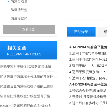
防爆分线盒
防爆接线盒
防爆接线箱
查看全部
产品介绍
AH-DN20-E铝合金平盖角
相关文章
1.适用于**性气体环境1
RELEVANT ARTICLES
2.适用于可燃性粉尘环境2
3.适用于IIA、IIB、IIC
正确安装对于确保IIC级防爆接线箱安全性至关重要
4.适用于温度组别为T1?
简述隔爆型防爆端子分线箱的常见问题相应解决方法
5.适用于石油采炼、储
AH-DN20-E铝合金平盖角
简述铝合金防爆接线端子箱的正确操作方法
1.铸铝合金外壳,表面
铝合金防爆接线盒分线盒型号价格
2.开盖时,只需把螺栓松开
3.进出线口有多种方式及
BXMD52防爆照明配电箱-防爆动力配电箱