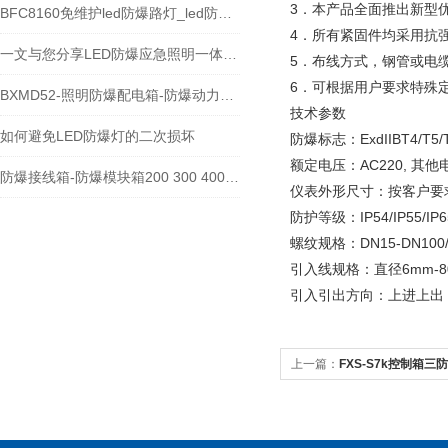
3．本产品全面推出新型
BFC8160免维护led防爆路灯_led防爆射灯100W
4．所有紧固件均采用抗强
一文与您分享LED防爆应急照明一体灯的常见问题相应解决方法
5．布线方式，钢管或电
6．可根据用户要求特殊
BXMD52-照明防爆配电箱-防爆动力配电箱生产商
技术参数
如何避免LED防爆灯的二次损坏
防爆标志：ExdIIBT4/T5/T6
额定电压：AC220, 其他电压
防爆接线箱-防爆模块箱200 300 400 500 600 800
仪表外形尺寸：按客户要
防护等级：IP54/IP55/IP
螺纹规格：DN15-DN100/
引入线规格：直径6mm-8
引入引出方向：上进上出
上一篇：
FXS-S7k控制箱