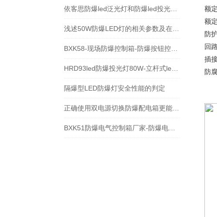
依客思防爆led泛光灯和防爆led投光灯区别
额定
额定
浅述50W防爆LED灯的相关参数及在应用中具备的优势
防护
回路
BXK58-现场防爆控制箱-防爆按钮控制箱
插接
HRD93led防爆投光灯80W-立杆式led防爆路灯
防腐
隔爆型LED防爆灯安全性能的判定
正确使用双电源切换防爆配电箱更能有效预防潜在的安全隐患
BXK51防爆电气控制箱厂家-防爆电器控制箱型号