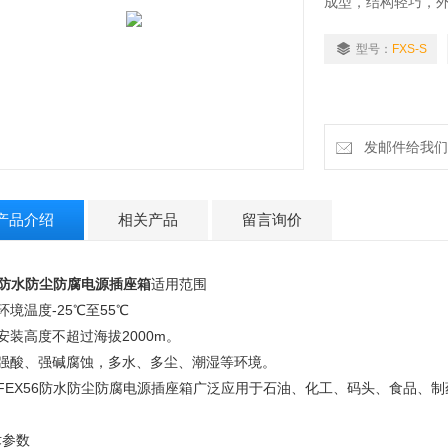
成型，结构轻巧，
箱体采用优质钢板
产品抗强酸、强碱、
型号：
FXS-S
IP44、IP54、IP
本系列产品有1P+PE,2
用。
发邮件给我们：2
产品介绍
相关产品
留言询价
k防水防尘防腐电源插座箱
适用范围
环境温度-25℃至55℃
安装高度不超过海拔2000m。
、强酸、强碱腐蚀，多水、多尘、潮湿等环境。
、FEX56防水防尘防腐电源插座箱广泛应用于石油、化工、码头、食品、
术参数