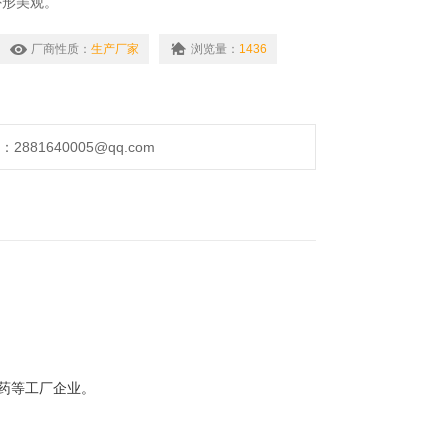
外形美观。
折叠焊接而成，表面喷塑处理。
盐腐蚀，防水、防尘，防腐等级为F2，防护等级有
厂商性质：
生产厂家
浏览量：
1436
65等供用户选择。
P+PE,2P+N+PE,3P+PE,3P+N+PE 等供用户选
881640005@qq.com
制药等工厂企业。