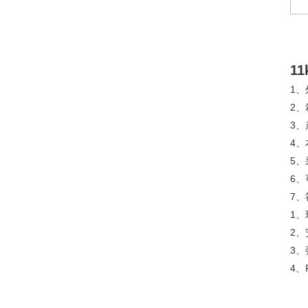
1
1
2
3、
4、
5
6
7、
1、
2、
3
4