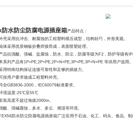
1k防水防尘防腐电源插座箱
产品特点：
、外壳采用抗冲击、耐腐蚀的工程塑料模压成型，结构轻巧，外形美观。
、箱体采用优质钢板折叠焊接而成，表面喷塑处理。
产品抗强酸、强碱、盐腐蚀，防水、防尘，防腐等级为F2，防护等级有IP44
本系列产品有1P+PE,2P+PE,2P+N+PE,3P+PE,3P+N+PE 等供用户选用
、采用特殊结构保证连接可靠性和足够的插拔力。
、可按用户要求做成工程塑料外壳。
符合GB3836-2000，IEC60079标准要求。
环境温度-25℃至55℃
安装高度不超过海拔2000m。
、强酸、强碱腐蚀，多水、多尘、潮湿等环境。
、FEX56防水防尘防腐电源插座箱广泛应用于石油、化工、码头、食品、