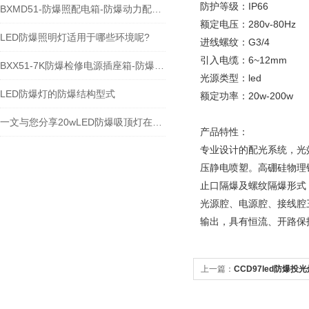
防护等级：IP66
BXMD51-防爆照配电箱-防爆动力配电箱
额定电压：280v-80Hz
LED防爆照明灯适用于哪些环境呢?
进线螺纹：G3/4
引入电缆：6~12mm
BXX51-7K防爆检修电源插座箱-防爆动力配电箱
光源类型：led
LED防爆灯的防爆结构型式
额定功率：20w-200w
一文与您分享20wLED防爆吸顶灯在使用中的优势
产品特性：
专业设计的配光系统，光
压静电喷塑。高硼硅物理
止口隔爆及螺纹隔爆形式
光源腔、电源腔、接线腔
输出，具有恒流、开路保
上一篇：
CCD97led防爆投光