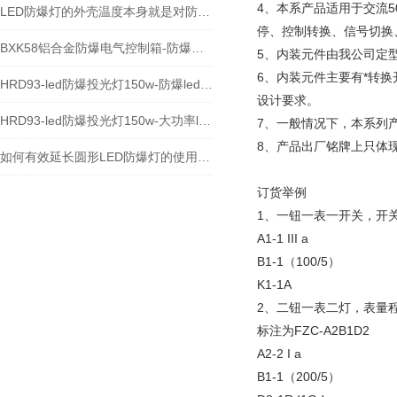
4、本系产品适用于交流5
LED防爆灯的外壳温度本身就是对防爆灯的性能考核
停、控制转换、信号切换
BXK58铝合金防爆电气控制箱-防爆电控箱
5、内装元件由我公司定
6、内装元件主要有*转
HRD93-led防爆投光灯150w-防爆led加油站灯100w
设计要求。
HRD93-led防爆投光灯150w-大功率led防爆灯具
7、一般情况下，本系列
8、产品出厂铭牌上只体
如何有效延长圆形LED防爆灯的使用寿命
订货举例
1、一钮一表一开关，开关代
A1-1 III a
B1-1（100/5）
K1-1A
2、二钮一表二灯，表量程
标注为FZC-A2B1D2
A2-2 I a
B1-1（200/5）