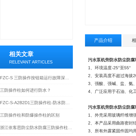
产品介绍
相关文章
污水泵机旁防水防尘防腐
RELEVANT ARTICLES
1、环境温度-25°至55°
2、安装高度不超过海拔20
FZC-S 三防操作按钮箱运行故障深度解析与标准化处理方案
3、强酸、强碱、盐、氨
三防操作柱如何进行防水？
4、广泛应用于石油、化
FZC-S-A2B2D1三防操作柱-防水防尘防腐操作柱
污水泵机旁防水防尘防腐
三防操作柱和防爆操作柱的区别
1、外壳采用玻璃纤维增
2、本产品采用曲路密封
浙江依客思防尘防水防腐三防操作柱材质与性能
3、所有外露紧固件固均