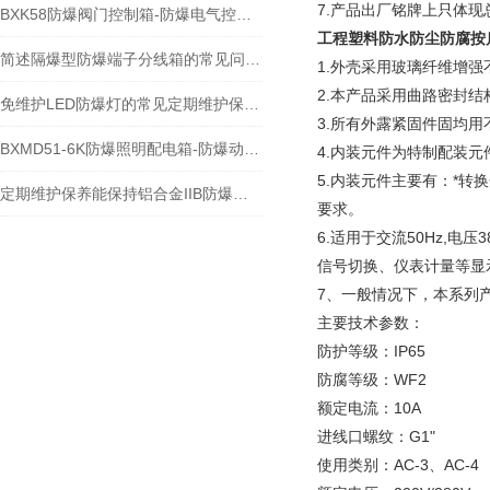
7.产品出厂铭牌上只体
BXK58防爆阀门控制箱-防爆电气控制箱-防爆控制箱
工程塑料防水防尘防腐按
简述隔爆型防爆端子分线箱的常见问题相应解决方法
1.外壳采用玻璃纤维增
2.本产品采用曲路密封结
免维护LED防爆灯的常见定期维护保养方法分享
3.所有外露紧固件固均
BXMD51-6K防爆照明配电箱-防爆动力检修箱
4.内装元件为特制配装元
5.内装元件主要有：*转
定期维护保养能保持铝合金IIB防爆控制箱的正常功能
要求。
6.适用于交流50Hz,电
信号切换、仪表计量等显
7、一般情况下，本系列
主要技术参数：
防护等级：IP65
防腐等级：WF2
额定电流：10A
进线口螺纹：G1"
使用类别：AC-3、AC-4