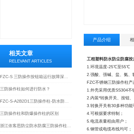
产品介绍
相关文章
工程塑料防水防尘防腐按
RELEVANT ARTICLES
1.环境温度-25℃至55℃
2.强酸、强碱、盐、氨
FZC-S 三防操作按钮箱运行故障深度解析与标准化处理方案
FZC不锈钢三防操作柱产
三防操作柱如何进行防水？
1.外壳采用优质SS30
2.内装*转换开关、按
FZC-S-A2B2D1三防操作柱-防水防尘防腐操作柱
3.转换开关有30多种功
三防操作柱和防爆操作柱的区别
4.可根据要求特制；
5.电流表量程由用户；
浙江依客思防尘防水防腐三防操作柱材质与性能
6.钢管或电缆布线均可；