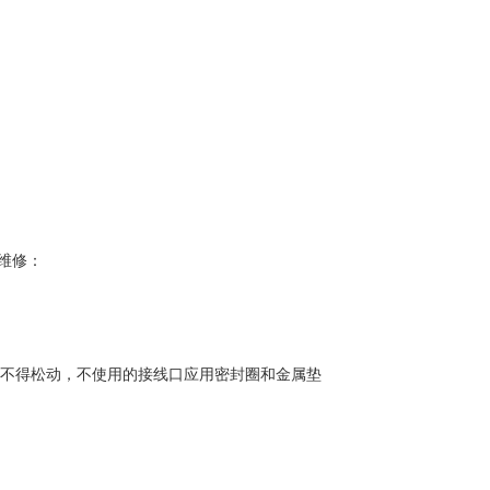
；
维修：
缆不得松动，不使用的接线口应用密封圈和金属垫