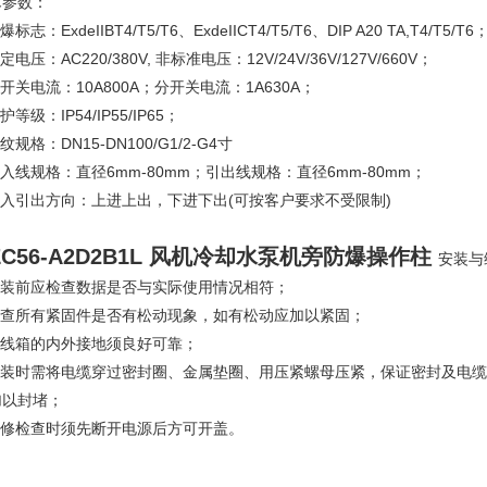
术参数：
爆标志：ExdeIIBT4/T5/T6、ExdeIICT4/T5/T6、DIP A20 TA,T4/T5/T6
额定电压：AC220/380V, 非标准电压：12V/24V/36V/127V/660V；
总开关电流：10A800A；分开关电流：1A630A；
防护等级：IP54/IP55/IP65；
螺纹规格：DN15-DN100/G1/2-G4寸
引入线规格：直径6mm-80mm；引出线规格：直径6mm-80mm；
引入引出方向：上进上出，下进下出(可按客户要求不受限制)
EC56-A2D2B1L 风机冷却水泵机旁防爆操作柱
安装与
.安装前应检查数据是否与实际使用情况相符；
.检查所有紧固件是否有松动现象，如有松动应加以紧固；
接线箱的内外接地须良好可靠；
.安装时需将电缆穿过密封圈、金属垫圈、用压紧螺母压紧，保证密封及电
加以封堵；
.维修检查时须先断开电源后方可开盖。