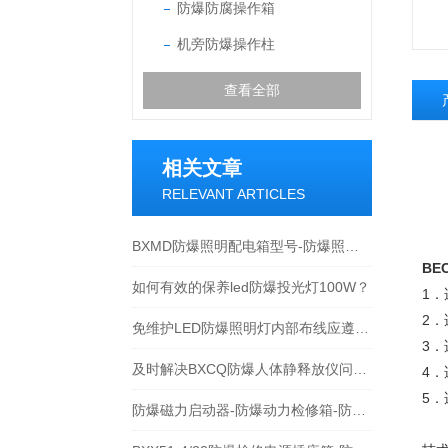
防爆防腐操作箱
机旁防爆操作柱
查看全部
相关文章
RELEVANT ARTICLES
BXMD防爆照明配电箱型号-防爆照明配电箱价格
BE
如何有效的保养led防爆投光灯100W？
1
2．
免维护LED防爆照明灯内部布线应遵循的规则介绍
3．
及时解决BXCQ防爆人体静释放仪问题对保障持续可靠运行很重要
4．
5
防爆磁力启动器-防爆动力检修箱-防爆开关箱