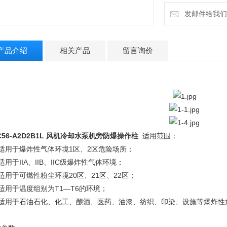
3．采用模块化设计
发邮件给我们：2
产品介绍
相关产品
留言询价
C56-A2D2B1L 风机冷却水泵机旁防爆操作柱
适用范围：
．适用于爆炸性气体环境1区、2区危险场所；
适用于IIA、IIB、IIC级爆炸性气体环境；
适用于可燃性粉尘环境20区、21区、22区；
适用于温度组别为T1—T6的环境；
．适用于石油石化、化工、酿酒、医药、油漆、纺织、印染、设施等爆炸性