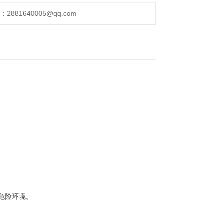
，各种回路可以自由组合；
881640005@qq.com
危险环境。