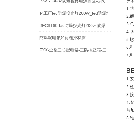
技
BXX51-4/32防爆检修电源插座箱-防爆动力检修箱
1.防
化工厂led防爆投光灯200W_led防爆灯
2.
3.
BFC8160-led防爆投光灯200w-防爆led泛光灯价格
4.
防爆配电箱如何选择材质
5.
6.
FXX-全塑三防配电箱-三防插座箱-三防控制箱
7.
B
1
2
3.
4
片
5