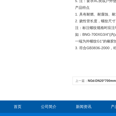
5. 注：要求IIC类或户
产品特点
1. 具有耐燃、耐腐蚀
2. 挠性管长度，螺纹尺
注：标注螺纹规格时应注
如：BNG-700XG3/4"(
一端为外螺纹G1"的橡胶
3. 符合GB3836-2000
上一篇：
NGd-DN20*70
首页
公司简介
新闻资讯
产