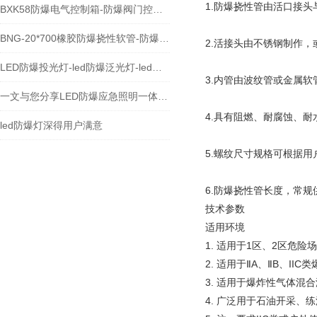
1.防爆挠性管由活口接
BXK58防爆电气控制箱-防爆阀门控制箱
BNG-20*700橡胶防爆挠性软管-防爆绕行管
2.活接头由不锈钢制作
LED防爆投光灯-led防爆泛光灯-led防爆灯
3.内管由波纹管或金属
一文与您分享LED防爆应急照明一体灯的常见问题相应解决方法
4.具有阻燃、耐腐蚀、
led防爆灯深得用户满意
5.螺纹尺寸规格可根据
6.防爆挠性管长度，常规
技术参数
适用环境
1. 适用于1区、2区危险
2. 适用于ⅡA、ⅡB、II
3. 适用于爆炸性气体混合
4. 广泛用于石油开采