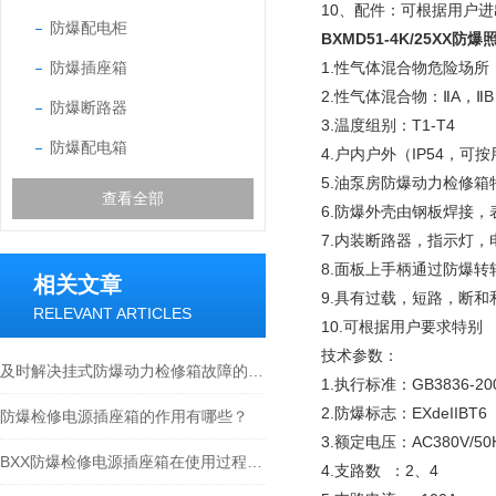
10、配件：可根据用户
防爆配电柜
BXMD51-4K/25XX
防爆插座箱
1.性气体混合物危险场所
2.性气体混合物：ⅡA，ⅡB
防爆断路器
3.温度组别：T1-T4
防爆配电箱
4.户内户外（IP54，可按
5.油泵房防爆动力检修箱
查看全部
6.防爆外壳由钢板焊接
7.内装断路器，指示灯
8.面板上手柄通过防爆
相关文章
9.具有过载，短路，断和
RELEVANT ARTICLES
10.可根据用户要求特别
技术参数：
及时解决挂式防爆动力检修箱故障的相应方法分享
1.执行标准：GB3836-200
2.防爆标志：EXdeIIBT6 E
防爆检修电源插座箱的作用有哪些？
3.额定电压：AC380V/50
BXX防爆检修电源插座箱在使用过程中的常见问题相应解决方法分享
4.支路数 ：2、4