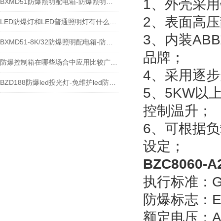
1、外壳采
BXMD51防爆照明配电箱-防爆照明开关箱
2、表面高
LED防爆灯和LED普通照明灯有什么区别
3、内装A
BXMD51-8K/32防爆照明配电箱-防爆机旁控制箱
品牌；
防爆控制箱在哪些场合中应用比较广泛？
4、采用逐
BZD188防爆led投光灯-免维护led防爆路灯
5、5KW
控制温升；
6、可根据
设定；
BZC8060
执行标准：GB3
防爆标志：Exd
额定电压：AC