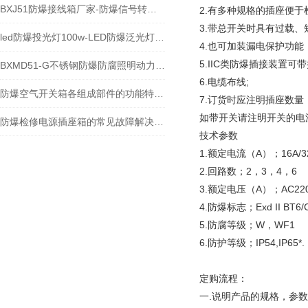
BXJ51防爆接线箱厂家-防爆信号转接箱价格
2.有多种规格的插座便于
3.带总开关时具有过载
led防爆投光灯100w-LED防爆泛光灯150W
4.也可加装漏电保护功
5.IIC类防爆插接装置可
BXMD51-G不锈钢防爆防腐照明动力配电箱-控制箱
6.电缆布线;
防爆空气开关箱各组成部件的功能特点分享
7.订货时应注明插座数
如带开关请注明开关的电
防爆检修电源插座箱的常见故障解决方法介绍
技术参数
1.额定电流（A）；16A/3
2.回路数；2，3，4，6
3.额定电压（A）；AC220
4.防爆标志；Exd II BT6/
5.防腐等级；W，WF1
6.防护等级；IP54,IP65*.
定购流程：
一.说明产品的规格，参