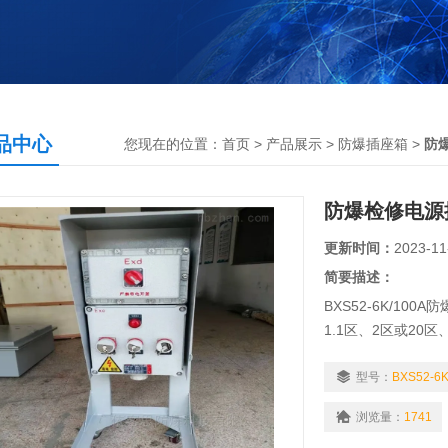
品中心
您现在的位置：
首页
>
产品展示
>
防爆插座箱
>
防
防爆检修电源
更新时间：
2023-11
简要描述：
BXS52-6K/1
1.1区、2区或20
2.IIA、IIB、I
3.户内（IP54），
型号：
BXS52-6K
4.可用于含有强腐
浏览量：
1741