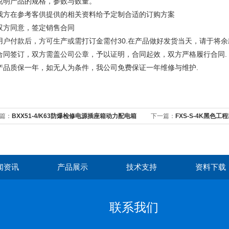
.说明产品的规格，参数与数量。
.我方在参考客供提供的相关资料给予定制合适的订购方案
.双方同意，签定销售合同
.用户付款后，方可生产或需打订金需付30.在产品做好发货当天，请于将余
.合同签订，双方需盖公司公章，予以证明，合同起效，双方严格履行合同.
.产品质保一年，如无人为条件，我公司免费保证一年维修与维护.
篇：
BXX51-4/K63防爆检修电源插座箱动力配电箱
下一篇：
FXS-S-4K黑色
闻资讯
产品展示
技术支持
资料下载
联系我们