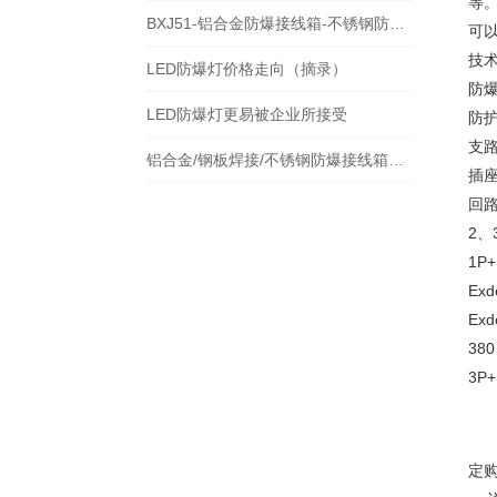
等
BXJ51-铝合金防爆接线箱-不锈钢防爆防腐接线箱
可
技
LED防爆灯价格走向（摘录）
防爆标
LED防爆灯更易被企业所接受
防护
支
铝合金/钢板焊接/不锈钢防爆接线箱BXJ51
插座
回路
2、
1P+
Exd
Exd
380
3P
定