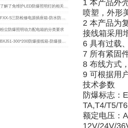
1 本产品
了解了免维护LED防爆照明灯的相关参数才能更好的使用它
喷塑，外形
FXX-S三防检修电源插座箱-防水防尘防腐配电箱
2 本产品
粉尘防爆照明动力配电箱的分类要求
接线箱采用
BXJ51-300*200防爆接线箱-防爆接线箱厂家/规格
6 具有过
7 所有紧固
8 布线方
9 可根据用
技术参数
防爆标志：Exde
TA,T4/T5/T
额定电压：AC
12V/24V/36