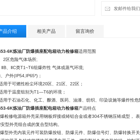
6．适用于石油石
炸性危险环境；
发邮件给我们：2
产品介绍
相关产品
留言询价
S53-6K炼油厂防爆插座配电箱动力检修箱
适用范围
、2区危险气体场所;
、ⅡB、ⅡC类T1~T6组爆炸性 气体或蒸气环境;
、户外(IP54,IP65*)；
适用于可燃性粉尘环境20区、21区、22区；
适用于温度组别为T1—T6的环境；
．适用于石油石化、化工、酿酒、医药、油漆、纺织、印染设施等爆炸性危
S53-6K炼油厂防爆插座配电箱动力检修箱
产品特点
.防爆检修电源箱外壳采用钢板焊接或铸铝合金或者304不锈钢压铸成型，
增安型外壳组合成的复合型结构。
.隔爆型外壳内装元件可装防爆按钮、防爆元件、防爆信号灯、防爆转换开