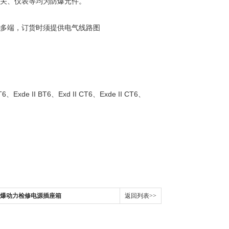
开关、仪表等均为防爆元件。
化多端，订货时须提供电气线路图
T6、Exde II BT6、Exd II CT6、Exde II CT6、
XX防爆动力检修电源插座箱
返回列表>>