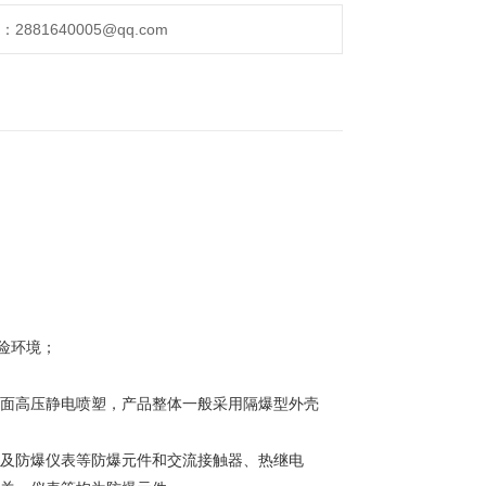
化、化工、酿酒、医药、油漆、纺织、印染设施等爆
881640005@qq.com
险环境；
 表面高压静电喷塑，产品整体一般采用隔爆型外壳
关及防爆仪表等防爆元件和交流接触器、热继电