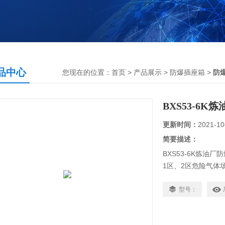
品中心
您现在的位置：
首页
>
产品展示
>
防爆插座箱
>
防
BXS53-6
更新时间：
2021-10
简要描述：
BXS53-6K炼油
1区、2区危险气体场
ⅡA、ⅡB、ⅡC类T1
户内、户外（IP54,I
型号：
4．适用于可燃性粉尘
5．适用于温度组别