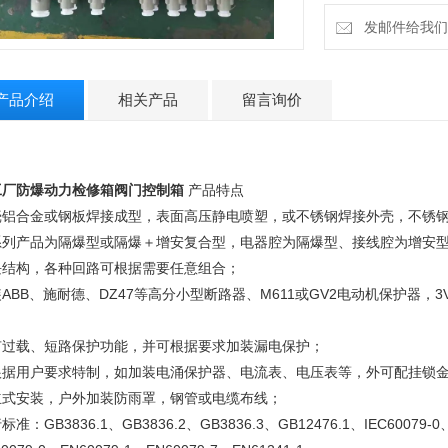
性危险环境；
6.用于照明或动力
发邮件给我们：2
产品介绍
相关产品
留言询价
工厂防爆动力检修箱阀门控制箱
产品特点
壳铝合金或钢板焊接成型，表面高压静电喷塑，或不锈钢焊接外壳，不锈
系列产品为隔爆型或隔爆＋增安复合型，电器腔为隔爆型、接线腔为增安
块结构，各种回路可根据需要任意组合；
ABB、施耐德、DZ47等高分小型断路器、M611或GV2电动机保护器，
；
有过载、短路保护功能，并可根据要求加装漏电保护；
根据用户要求特制，如加装电涌保护器、电流表、电压表等，外可配挂锁
立式安装，户外加装防雨罩，钢管或电缆布线；
标准：GB3836.1、GB3836.2、GB3836.3、GB12476.1、IEC60079-0、I