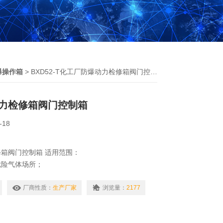
爆操作箱
> BXD52-T化工厂防爆动力检修箱阀门控制箱
力检修箱阀门控制箱
-18
箱阀门控制箱 适用范围：
危险气体场所；
B、IIC类T1-T6组爆炸性气体或蒸汽环境；
IP54、IP65*）
厂商性质：
生产厂家
浏览量：
2177
尘场所；
、储存、化工、医药、纺织、印染及军事设施等爆炸