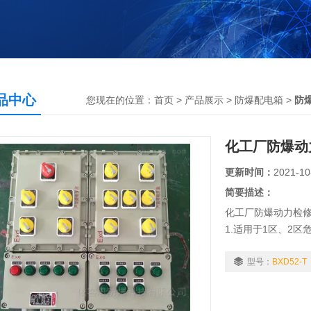
品中心
您现在的位置：
首页
>
产品展示
>
防爆配电箱
>
防
化工厂防爆动
更新时间：
2021-10
简要描述：
化工厂防爆动力检修
1.适用于1区、2区
2.适用于IIA、II
3.适用于户内、户外（
型号：
BXD52-T
4.适用于可燃性粉
5.适用于石油开采