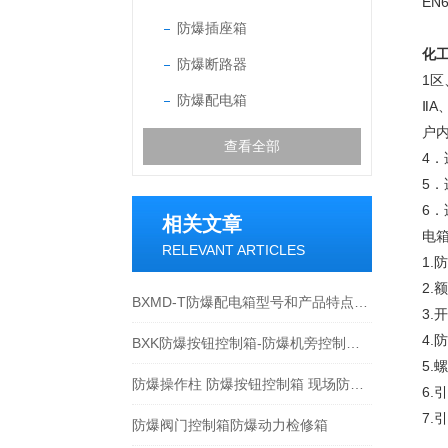
EN6
防爆插座箱
化
防爆断路器
1区
防爆配电箱
ⅡA
户内
查看全部
4．
5．
6
相关文章
电箱
RELEVANT ARTICLES
1.防
2.
BXMD-T防爆配电箱型号和产品特点是什么？
3.
4.
BXK防爆按钮控制箱-防爆机旁控制箱-防爆操作箱
5.
防爆操作柱 防爆按钮控制箱 现场防爆操作箱
6.
7
防爆阀门控制箱防爆动力检修箱