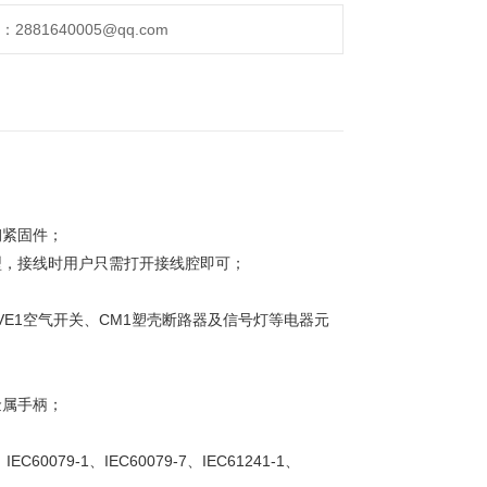
线路的电源配电；
881640005@qq.com
钢紧固件；
型，接线时用户只需打开接线腔即可；
3VE1空气开关、CM1塑壳断路器及信号灯等电器元
金属手柄；
EC60079-1、IEC60079-7、IEC61241-1、