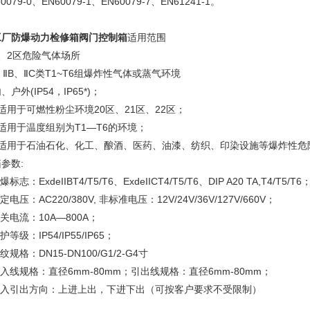
0079-0、EN60079-1、EN60079-7、EN61241-1。
工厂防爆动力检修箱阀门控制箱
适用范围
、2区危险气体场所
、ⅡB、ⅡC类T1~T6组爆炸性气体或蒸气环境
、户外(IP54，IP65*)；
适用于可燃性粉尘环境20区、21区、22区；
适用于温度组别为T1—T6的环境；
．适用于石油石化、化工、酿酒、医药、油漆、纺织、印染设施等爆炸性危
参数:
爆标志：ExdeIIBT4/T5/T6、ExdeIICT4/T5/T6、DIP A20 TA,T4/T5/T6
额定电压：AC220/380V, 非标准电压：12V/24V/36V/127V/660V；
开关电流：10A—800A；
防护等级：IP54/IP55/IP65；
螺纹规格：DN15-DN100/G1/2-G4寸
引入线规格：直径6mm-80mm；引出线规格：直径6mm-80mm；
.引入引出方向：上进上出，下进下出（可按客户要求不受限制）