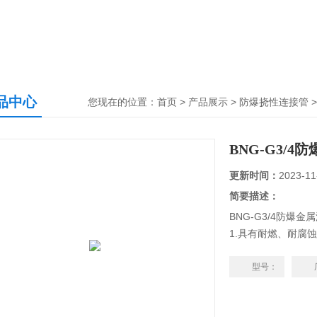
品中心
您现在的位置：
首页
>
产品展示
>
防爆挠性连接管
BNG-G3/
更新时间：
2023-11
简要描述：
BNG-G3/4防爆
1.具有耐燃、耐腐
等优点。
2.挠性管长度，螺
型号：
螺纹等。
3.活接头由不锈钢