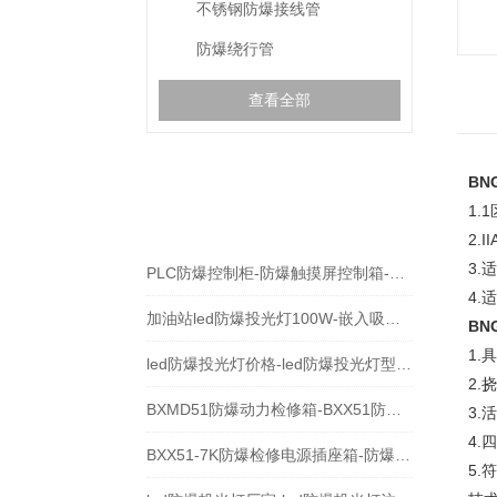
不锈钢防爆接线管
防爆绕行管
查看全部
BN
相关文章
1.
RELEVANT ARTICLES
2.
3.
PLC防爆控制柜-防爆触摸屏控制箱-防爆配电箱
4
加油站led防爆投光灯100W-嵌入吸顶式防爆射灯
BN
1
led防爆投光灯价格-led防爆投光灯型号-led防爆灯
2
BXMD51防爆动力检修箱-BXX51防爆检修插座箱
3
4.
BXX51-7K防爆检修电源插座箱-防爆动力配电箱
5.