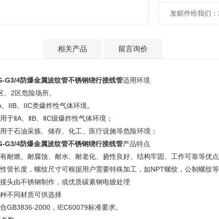
4.四种不同材质可
5.符合GB3836-20
发邮件给我们：288
产品介绍
相关产品
留言询价
G-G3/4防爆金属波纹管不锈钢绕行接线管
适用环境
1区、2区危险场所。
IIA、IIB、IIC类爆炸性气体环境。
适用于ⅡA、ⅡB、ⅡC级爆炸性气体环境；
.适用于石油采炼、储存、化工、医疗设施等危险环境；
G-G3/4防爆金属波纹管不锈钢绕行接线管
产品特点
.具有耐燃、耐腐蚀、耐水、耐老化、挠性良好、结构牢固、工作可靠等优
.挠性管长度，螺纹尺寸可根据用户需要特殊加工，如NPT螺纹，公制螺纹
.活接头由不锈钢制作，或优质碳素钢电镀处理
四种不同材质可供选择
符合GB3836-2000，IEC60079标准要求。