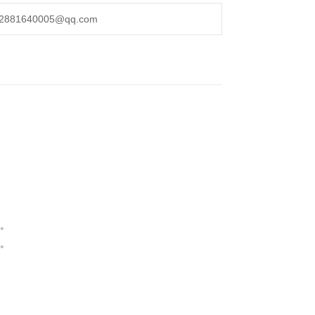
供选择
00，IEC60079标准要求。
1640005@qq.com
点。
等。