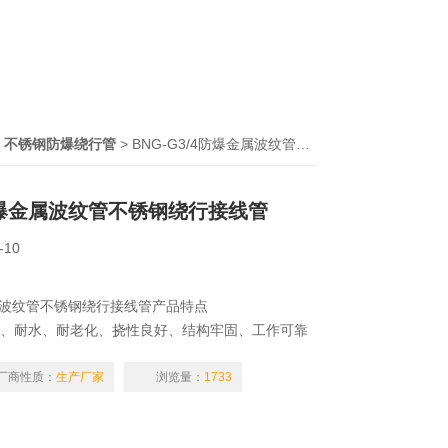
>
不锈钢防爆绕行管
> BNG-G3/4防爆金属波纹管不锈钢绕行接线管
4防爆金属波纹管不锈钢绕行接线管
-10
金属波纹管不锈钢绕行接线管产品特点
蚀、耐水、耐老化、挠性良好、结构牢固、工作可靠
纹尺寸可根据用户需要特殊加工，如NPT螺纹，公制
厂商性质：
生产厂家
浏览量：
1733
制作，或优质碳素钢电镀处理