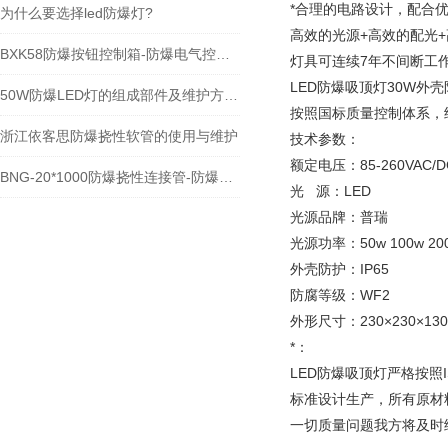
*合理的电路设计，配合
为什么要选择led防爆灯?
高效的光源+高效的配光
BXK58防爆按钮控制箱-防爆电气控制箱
灯具可连续7年不间断工
LED防爆吸顶灯30W外
50W防爆LED灯的组成部件及维护方法分享
按照国标质量控制体系，
浙江依客思防爆挠性软管的使用与维护
技术参数：
额定电压：85-260VAC/DC
BNG-20*1000防爆挠性连接管-防爆绕行接线管
光 源：LED
光源品牌：普瑞
光源功率：50w 100w 20
外壳防护：IP65
防腐等级：WF2
外形尺寸：230×230×13
*：
LED防爆吸顶灯严格按照
标准设计生产，所有原材
一切质量问题我方将及时