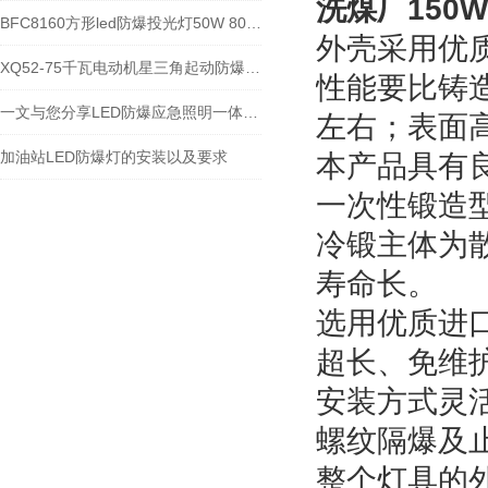
洗煤厂150W
BFC8160方形led防爆投光灯50W 80W 100W 200W
外壳采用优
XQ52-75千瓦电动机星三角起动防爆控制箱IIBIIC
性能要比铸
一文与您分享LED防爆应急照明一体灯的常见问题相应解决方法
左右；表面
加油站LED防爆灯的安装以及要求
本产品具有
一次性锻造
冷锻主体为
寿命长。
选用优质进
超长、免维
安装方式灵
螺纹隔爆及
整个灯具的