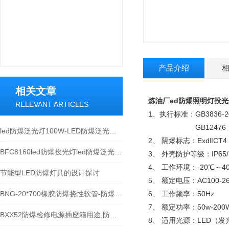
产品介绍
相关文章
炼油厂ed防爆照明灯投光
RELEVANT ARTICLES
1、执行标准：GB3836-
GB12476（等效于
led防爆泛光灯100W-LED防爆泛光灯厂家
2、 隔爆标志：ExdⅡCT4
BFC8160led防爆投光灯led防爆泛光灯100W
3、 外壳防护等级：IP65/I
4、 工作环境：-20℃～4
节能型LED防爆灯具的设计探讨
5、 额定电压：AC100-2
BNG-20*700橡胶防爆挠性软管-防爆绕行管
6、 工作频率：50Hz
7、 额定功率：50w-200
BXX52防爆检修电源插座箱用途,防爆插座箱产品特点
8、 适用光源：LED（