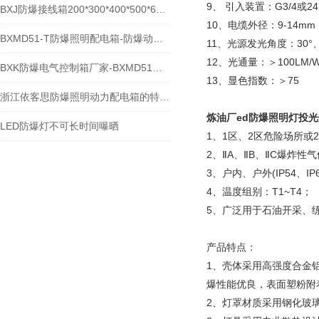
9、 引入装置：G3/4或2
BXJ防爆接线箱200*300*400*500*600*700*800
10、电缆外径：9-14mm
BXMD51-T防爆照明配电箱-防爆动力检修箱
11、光源发光角度：30°、4
12、光通量：＞100LM/
BXK防爆电气控制箱厂家-BXMD51防爆照明动力配电箱
13、显色指数：＞75
浙江依客思防爆照明动力配电箱的特点、应用和参数介绍
炼油厂ed防爆照明灯投光
LED防爆灯不可长时间曝晒
1、1区、2区危险场所或2
2、ⅡA、ⅡB、ⅡC爆炸
3、户内、户外(IP54、IP6
4、温度组别：T1~T4；
5、广泛用于石油开采、
产品特点：
1、壳体采用高强度合金
爆性能优良，表面塑粉附
2、灯罩材质采用钢化玻