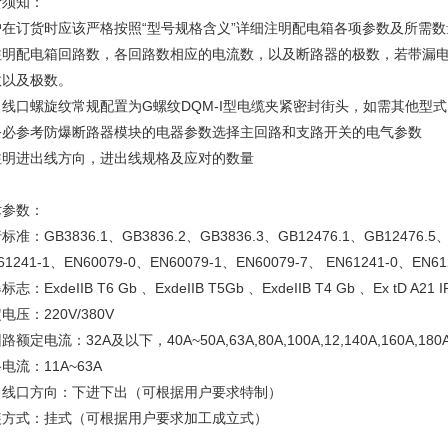
货须知：
户在订货时应该严格按照“型号规格含义”详细注明配电箱各项参数及所需数
注明配电箱回路数，各回路数相应的电流数，以及断路器的极数，若带漏
数以及极数。
线口螺旋纹常规配置为G螺纹DQM-I型电缆夹紧密封街头，如需其他型式引入装
务必参考防爆断路器模块的电器参数选择主回路和支路开关的电气参数
注明进出线方向，进出线规格及应对的数量
术参数：
标准：GB3836.1、GB3836.2、GB3836.3、GB12476.1、GB12476.5、IE
61241-1、EN60079-0、EN60079-1、EN60079-7、 EN61241-0、EN61
志：ExdeIIB T6 Gb 、ExdeIIB T5Gb 、ExdeIIB T4 Gb 、Ex tD A21 I
电压：220V/380V
路额定电流：32A及以下，40A~50A,63A,80A,100A,12,140A,160A,180A,
电流：11A~63A
出线口方向：下进下出（可根据用户要求特制）
装方式：挂式（可根据用户要求加工成立式）