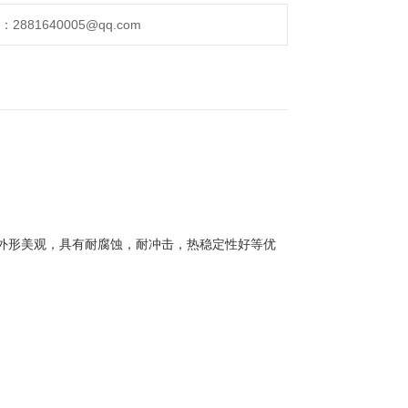
作面板去分明显，便于现场识别
路组合
881640005@qq.com
，外形美观，具有耐腐蚀，耐冲击，热稳定性好等优