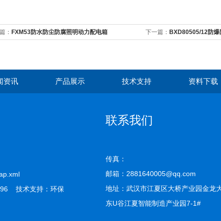
篇：
FXM53防水防尘防腐照明动力配电箱
下一篇：
BXD80505/1
路器
闻资讯
产品展示
技术支持
资料下载
联系我们
传真：
邮箱：2881640005@qq.com
ap.xml
地址：武汉市江夏区大桥产业园金龙
96 技术支持：
环保
东U谷江夏智能制造产业园7-1#