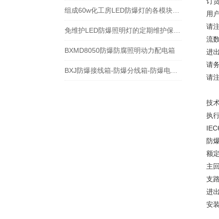
订
组成60w化工房LED防爆灯的各模块所起的作用介绍
用
请
免维护LED防爆照明灯的定期维护保养方法介绍
流
BXMD8050防爆防腐照明动力配电箱
进出
请
BXJ防爆接线箱-防爆分线箱-防爆电源箱
请
技
执行
IEC
防爆标
额定
主回
支路
进
安