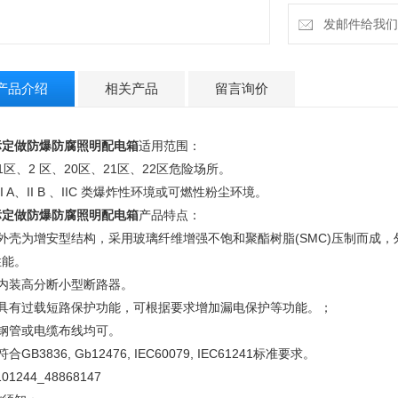
总开关、分开关造
模块化设计，多回
发邮件给我们：2
产品介绍
相关产品
留言询价
标定做防爆防腐照明配电箱
适用范围：
1区、2 区、20区、21区、22区危险场所。
II A、II B 、IIC 类爆炸性环境或可燃性粉尘环境。
标定做防爆防腐照明配电箱
产品特点：
、外壳为增安型结构，采用玻璃纤维增强不饱和聚酯树脂(SMC)压制而成
性能。
、内装高分断小型断路器。
、具有过载短路保护功能，可根据要求增加漏电保护等功能。；
、钢管或电缆布线均可。
合GB3836, Gb12476, IEC60079, IEC61241标准要求。
01244_48868147