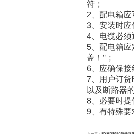
符；
2、配电箱应
3、安装时
4、电缆必
5、配电箱应
盖！"；
6、应确保
7、用户订
以及断路器的
8、必要时提
9、有特殊要
上一篇：
BXMD8050防爆